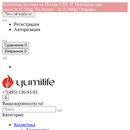
Бесплатная доставка по Москве, СПб, Н. Новгороду при
заказе от 15 000ք. По России - от 25 000ք! Отправка
заказов в течение 1-2 дней
Личный кабинет
Регистрация
Авторизация
Сравнение:
0
Избранное:
0
+7(495) 136-93-93
0
Ваша корзина пуста!
Категории
Косметика
Аксессуары