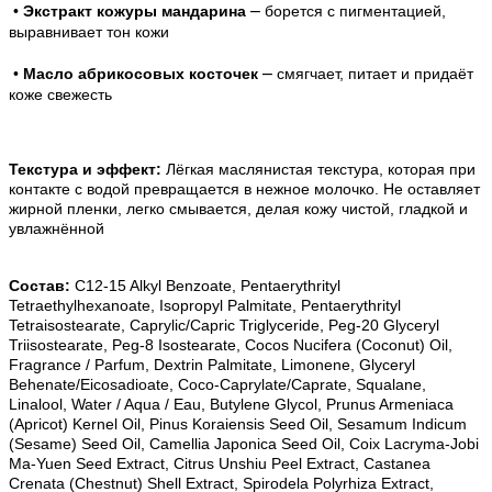
–
•
Экстракт кожуры мандарина
борется с пигментацией,
выравнивает тон кожи
–
•
Масло абрикосовых косточек
смягчает, питает и придаёт
коже свежесть
Текстура и эффект:
Лёгкая маслянистая текстура, которая при
контакте с водой превращается в нежное молочко. Не оставляет
жирной пленки, легко смывается, делая кожу чистой, гладкой и
увлажнённой
Состав:
C12-15 Alkyl Benzoate, Pentaerythrityl
Tetraethylhexanoate, Isopropyl Palmitate, Pentaerythrityl
Tetraisostearate, Caprylic/Capric Triglyceride, Peg-20 Glyceryl
Triisostearate, Peg-8 Isostearate, Cocos Nucifera (Coconut) Oil,
Fragrance / Parfum, Dextrin Palmitate, Limonene, Glyceryl
Behenate/Eicosadioate, Coco-Caprylate/Caprate, Squalane,
Linalool, Water / Aqua / Eau, Butylene Glycol, Prunus Armeniaca
(Apricot) Kernel Oil, Pinus Koraiensis Seed Oil, Sesamum Indicum
(Sesame) Seed Oil, Camellia Japonica Seed Oil, Coix Lacryma-Jobi
Ma-Yuen Seed Extract, Citrus Unshiu Peel Extract, Castanea
Crenata (Chestnut) Shell Extract, Spirodela Polyrhiza Extract,