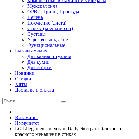
Комплексные витамины и минералы
Мужская сила
ОРВИ, Грипп, Простуда
Печень
Похудение (диета)
Стресс (крепкий сон)
Суставы
Угревая сыпь, акне
Функциональные
Бытовая химия
Для ванны и туалета
Для кухни
Для стирки
Новинки
Скидки
Хиты
Доставка и оплата
Витамины
Иммунитет
LG Lifegarden Jinhyosam Daily Экстракт 6-летнего
красного женьшеня в стиках