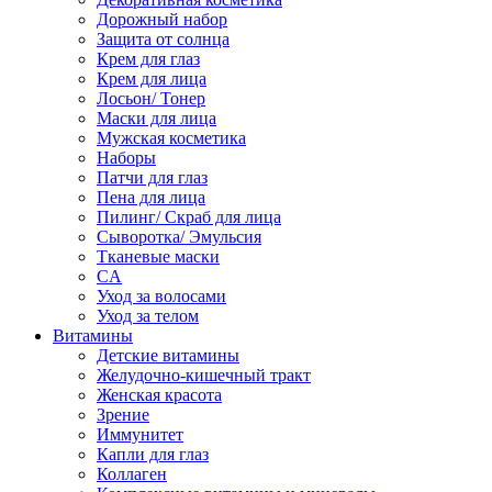
Дорожный набор
Защита от солнца
Крем для глаз
Крем для лица
Лосьон/ Тонер
Маски для лица
Мужская косметика
Наборы
Патчи для глаз
Пена для лица
Пилинг/ Скраб для лица
Сыворотка/ Эмульсия
Тканевые маски
CA
Уход за волосами
Уход за телом
Витамины
Детские витамины
Желудочно-кишечный тракт
Женская красота
Зрение
Иммунитет
Капли для глаз
Коллаген