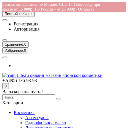
Бесплатная доставка по Москве, СПб, Н. Новгороду при
заказе от 15 000ք. По России - от 25 000ք! Отправка
заказов в течение 1-2 дней
Личный кабинет
Регистрация
Авторизация
Сравнение:
0
Избранное:
0
+7(495) 136-93-93
0
Ваша корзина пуста!
Категории
Косметика
Аксессуары
Гидрофильное масло
Декоративная косметика