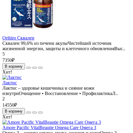
Orihiro Сквален
Сквален 99,6% из печени акулыЧистейший источник
жизненной энергии, защиты и клеточного обновленияВыс..
5
7350₽
В корзину
Хит!
Лактис
Лактис – здоровье кишечника и сияние кожи
изнутриОчищение • Восстановление • ПрофилактикаЛ..
2
14550₽
В корзину
Хит!
Amore Pacific VitalBeautie Omega Care Омега 3
Омега-3 – защита сердца, мозга, сосудов и кожиОмега-3 –