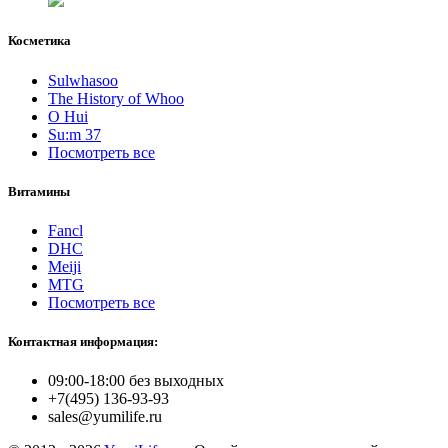
Косметика
Sulwhasoo
The History of Whoo
O Hui
Su:m 37
Посмотреть все
Витамины
Fancl
DHC
Meiji
MTG
Посмотреть все
Контактная информация:
09:00-18:00 без выходных
+7(495) 136-93-93
sales@yumilife.ru