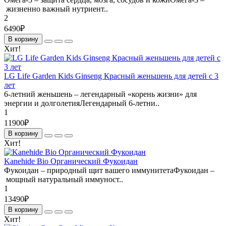
жизненно важный нутриент..
2
6490₽
В корзину
Хит!
LG Life Garden Kids Ginseng Красный женьшень для детей с 3
лет
6-летний женьшень – легендарный «корень жизни» для
энергии и долголетияЛегендарный 6-летни..
1
11900₽
В корзину
Хит!
Kanehide Bio Органический Фукоидан
Фукоидан – природный щит вашего иммунитетаФукоидан –
мощный натуральный иммуност..
1
13490₽
В корзину
Хит!