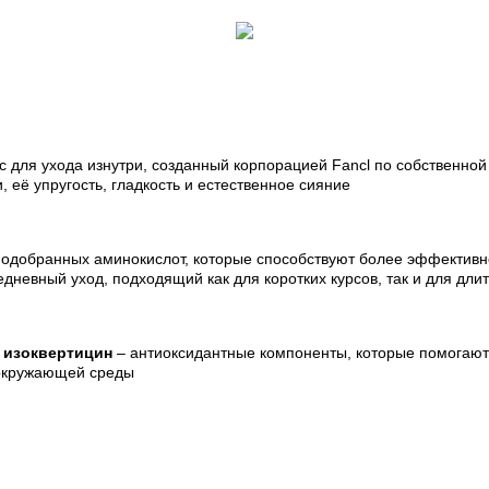
 для ухода изнутри, созданный корпорацией Fancl по собственно
 её упругость, гладкость и естественное сияние
подобранных аминокислот, которые способствуют более эффектив
дневный уход, подходящий как для коротких курсов, так и для дл
и
изоквертицин
–
антиоксидантные компоненты, которые помогают 
 окружающей среды