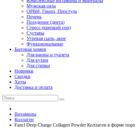
Комплексные витамины и минералы
Мужская сила
ОРВИ, Грипп, Простуда
Печень
Похудение (диета)
Стресс (крепкий сон)
Суставы
Угревая сыпь, акне
Функциональные
Бытовая химия
Для ванны и туалета
Для кухни
Для стирки
Новинки
Скидки
Хиты
Доставка и оплата
Витамины
Коллаген
Fancl Deep Charge Collagen Powder Коллаген в форме пор