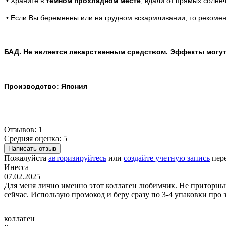
• Храните в
темном прохладном месте
, вдали от прямых солне
• Если Вы беременны или на грудном вскармливании, то рекомен
БАД. Не является лекарственным средством. Эффекты могут
Производство: Япония
Отзывов: 1
Средняя оценка: 5
Написать отзыв
Пожалуйста
авторизируйтесь
или
создайте учетную запись
пере
Инесса
07.02.2025
Для меня лично именно этот коллаген любимчик. Не приторный,
сейчас. Использую промокод и беру сразу по 3-4 упаковки про 
коллаген