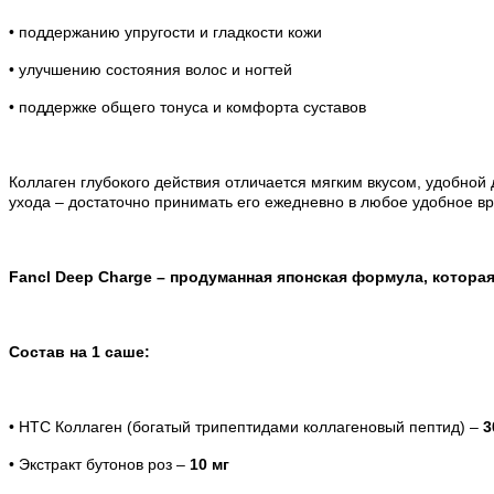
• поддержанию упругости и гладкости кожи
• улучшению состояния волос и ногтей
• поддержке общего тонуса и комфорта суставов
Коллаген глубокого действия отличается мягким вкусом, удобной
ухода
–
достаточно принимать его ежедневно в любое удобное в
Fancl Deep Charge
–
продуманная японская формула, которая
Состав на 1 саше:
•
HTC Коллаген (богатый трипептидами коллагеновый пептид)
–
3
• Э
кстракт бутонов роз
–
10 мг