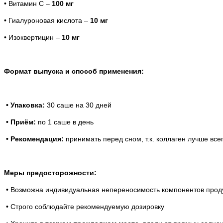
• В
итамин С
–
100 мг
• Г
иалуроновая кислота
–
10 мг
• И
зоквертицин
–
10 мг
Формат выпуска и способ применения:
• Упаковка:
30 саше на 30 дней
• Приём:
по 1 саше в день
• Рекомендация:
принимать перед сном, т.к. коллаген лучше вс
Меры предосторожности:
• Возможна индивидуальная непереносимость компонентов проду
• Строго соблюдайте рекомендуемую дозировку