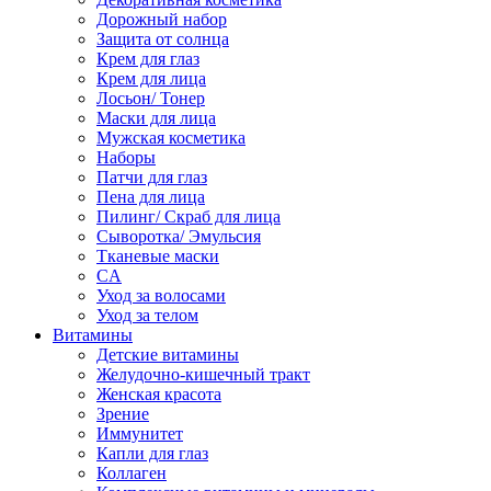
Дорожный набор
Защита от солнца
Крем для глаз
Крем для лица
Лосьон/ Тонер
Маски для лица
Мужская косметика
Наборы
Патчи для глаз
Пена для лица
Пилинг/ Скраб для лица
Сыворотка/ Эмульсия
Тканевые маски
CA
Уход за волосами
Уход за телом
Витамины
Детские витамины
Желудочно-кишечный тракт
Женская красота
Зрение
Иммунитет
Капли для глаз
Коллаген